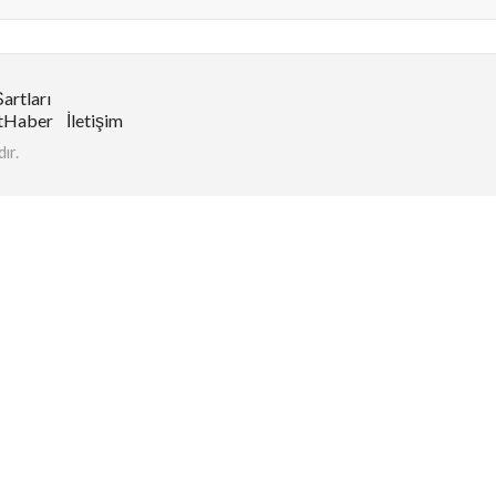
artları
tHaber
İletişim
ır.