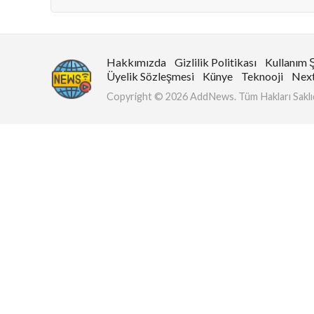
Hakkımızda
Gizlilik Politikası
Kullanım Ş
Üyelik Sözleşmesi
Künye
Teknooji
Nex
Copyright © 2026 AddNews. Tüm Hakları Saklıd
ları
ber
İletişim