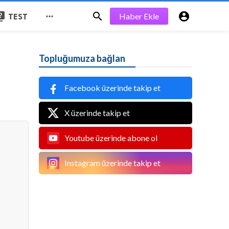
iz


Haber Ekle

TEST
Topluğumuza bağlan
Facebook üzerinde takip et
X üzerinde takip et
Youtube üzerinde abone ol
Instagram üzerinde takip et