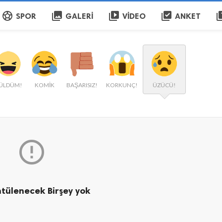
sports_soccer
collections
video_library
library_add_check
qu
SPOR
GALERI
VIDEO
ANKET
ÜLDÜM!
KOMİK
BAŞARISIZ!
KORKUNÇ!
ÜZÜCÜ!

tülenecek Birşey yok